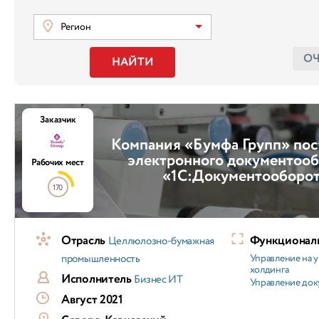
Регион
О
НАЙТИ
Заказчик
Компания «Бумфа Групп» пос
электронного документооб
Рабочих мест
«1С:Документооборо
170
Отрасль
Функциональ
Целлюлозно-бумажная
промышленность
Управление на 
холдинга
Исполнитель
Бизнес ИТ
Управление док
Август 2021