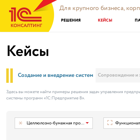
Для крупного бизнеса, кор
РЕШЕНИЯ
КЕЙСЫ
П
Кейсы
Создание и внедрение систем
Сопровождение и 
Здесь вы можете найти примеры решения задач управления предпри
системы программ «1С:Предприятие 8».
Целлюлозно-бумажная промышленность
Функциональ