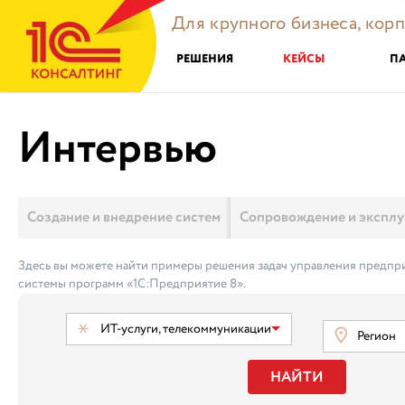
Для крупного бизнеса, кор
РЕШЕНИЯ
КЕЙСЫ
П
Интервью
Создание и внедрение систем
Сопровождение и эксплу
Здесь вы можете найти примеры решения задач управления предпри
системы программ «1С:Предприятие 8».
ИТ-услуги, телекоммуникации
Регион
НАЙТИ