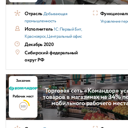
Отрасль
Функциональ
Добывающая
промышленность
Управление пер
Исполнитель
1С:Первый Бит,
Красноярск, Центральный офис
Декабрь 2020
Сибирский федеральный
округ РФ
Заказчик
Торговая сеть «Командор» у
товаров в магазинах на 34% 
Рабочих мест
мобильного рабочего места
500