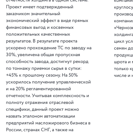
отчетности холдинга в одной системе.
компания
Проект имеет подтвержденный
круглос
заказчиком значительный
производ
экономический эффект в виде прямых
компани
финансовых выгод и косвенных
«Чернозе
положительных качественных
холдинга
результатов. В результате проекта
цикл усл
ускорено прохождение ТС по заводу на
семян до
30%, увеличена общая пропускная
продукц
способность завода, достигнут рекорд
шрота и 
по тоннажу приемки сырья в сутки:
только к
+45% к прошлому сезону. На 50%
числе и 
ускорилось получение управленческой
и на 20% регламентированной
отчетности. Учитывая комплексность и
полноту отражения отраслевой
специфики, данный проект можно
назвать эталоном автоматизации
предприятий масложирового бизнеса в
России, странах СНГ, а также на