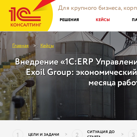
Для крупного бизнеса, кор
РЕШЕНИЯ
КЕЙСЫ
П
Главная
Кейсы
>
Внедрение «1С:ERP Управлени
Exoil Group: экономический
месяца рабо
СИТУАЦИЯ ДО
1
2
3
>
>
ЦЕЛИ И ЗАДАЧИ