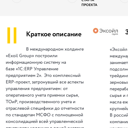
СТАРТА
ПРОЕКТА
||
Краткое описание
В международном холдинге
«Эксойл
«Exoil Group» построили
междуна
информационную систему на
занимае
базе «1С:ERP Управление
подсолне
предприятием 2». Это комплексный
трейдин
ERP-проект, затронувший все аспекты
зерновых
управления предприятием: от
перераба
оперативного учета приемки сырья,
сырья и 
ТОиР, производственного учета и
масла еж
отраслевой специфики до отчетности
крупней
по стандартам МСФО с полноценной
В росси
консолидацией всей управленческой
компани