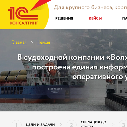
Для крупного бизнеса, кор
РЕШЕНИЯ
КЕЙСЫ
П
Главная
Кейсы
>
В судоходной компании «Вол
построена единая инфор
оперативного 
СИТУАЦИЯ ДО
1
2
3
>
>
ЦЕЛИ И ЗАДАЧИ