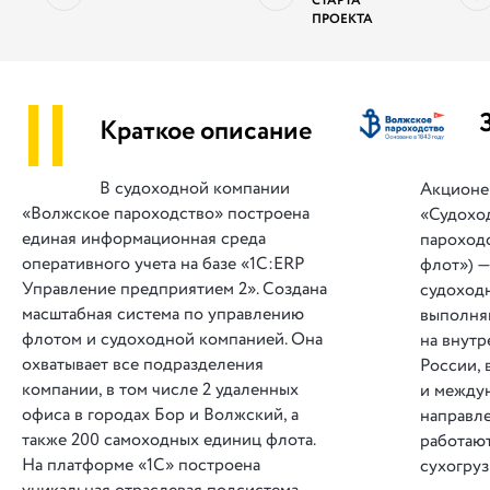
СТАРТА
ПРОЕКТА
||
Краткое описание
В судоходной компании
Акционе
«Волжское пароходство» построена
«Судохо
единая информационная среда
пароход
оперативного учета на базе «1С:ERP
флот») —
Управление предприятием 2». Создана
судоход
масштабная система по управлению
выполня
флотом и судоходной компанией. Она
на внутр
охватывает все подразделения
России, 
компании, в том числе 2 удаленных
и между
офиса в городах Бор и Волжский, а
направле
также 200 самоходных единиц флота.
работают
На платформе «1С» построена
сухогруз