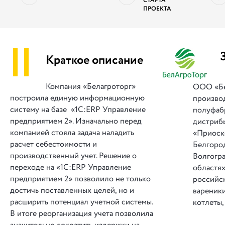
СТАРТА
ПРОЕКТА
||
Краткое описание
Компания «Белагроторг»
ООО «Бе
построила единую информационную
произво
систему на базе «1С:ERP Управление
полуфаб
предприятием 2». Изначально перед
дистриб
компанией стояла задача наладить
«Приоско
расчет себестоимости и
Белгород
производственный учет. Решение о
Волгогр
переходе на «1С:ERP Управление
областях
предприятием 2» позволило не только
российс
достичь поставленных целей, но и
вареники
расширить потенциал учетной системы.
котлеты,
В итоге реорганизация учета позволила