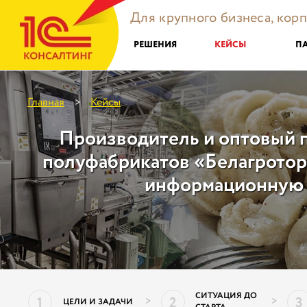
Для крупного бизнеса, кор
РЕШЕНИЯ
КЕЙСЫ
П
Главная
Кейсы
>
Производитель и оптовый 
полуфабрикатов «Белагрото
информационную 
СИТУАЦИЯ ДО
1
2
3
>
>
ЦЕЛИ И ЗАДАЧИ