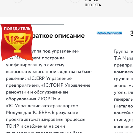
СТАРТА
ПРОЕКТА
||
Краткое описание
Группа под управлением
Группа 
T.A.Management построила
T.A.Mana
унифицированную систему
предпри
вспомогательного производства на базе
комплек
решений: «1С:ERP Управление
грузов: 
предприятием», «1С:ТОИР Управление
зерно, м
ремонтами и обслуживанием
уголь, гл
оборудования 2 КОРП» и
генераль
«1С:Управление автотранспортом.
(металл
Модуль для 1С:ERP». В результате
контейне
проекта автоматизированы процессы
стивидо
ТОИР и снабжения на семи
компания