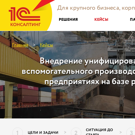
Для крупного бизнеса, кор
РЕШЕНИЯ
КЕЙСЫ
П
Главная
Кейсы
>
Внедрение унифициров
вспомогательного производс
предприятиях на базе 
СИТУАЦИЯ ДО
1
2
3
>
>
ЦЕЛИ И ЗАДАЧИ