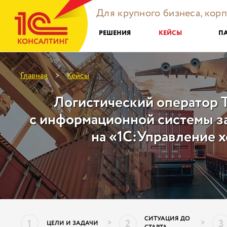
Для крупного бизнеса, кор
РЕШЕНИЯ
КЕЙСЫ
П
Главная
Кейсы
>
Логистический оператор T
с информационной системы з
на «1C:Управление 
СИТУАЦИЯ ДО
1
2
3
>
>
ЦЕЛИ И ЗАДАЧИ