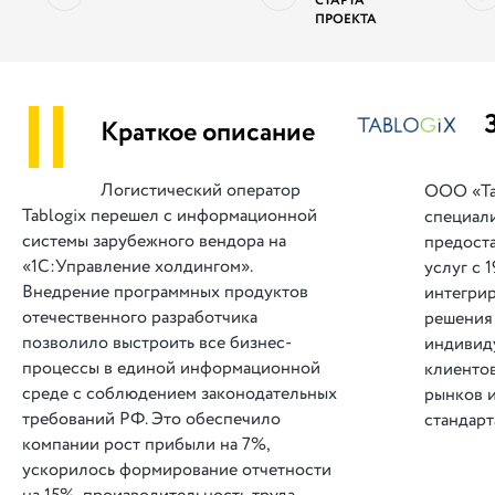
СТАРТА
ПРОЕКТА
||
Краткое описание
Логистический оператор
ООО «Т
Tablogix перешел с информационной
специал
системы зарубежного вендора на
предост
«1C:Управление холдингом».
услуг с 
Внедрение программных продуктов
интегри
отечественного разработчика
решения 
позволило выстроить все бизнес-
индивид
процессы в единой информационной
клиенто
среде с соблюдением законодательных
рынков 
требований РФ. Это обеспечило
стандарт
компании рост прибыли на 7%,
ускорилось формирование отчетности