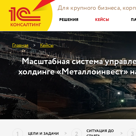
Для крупного бизнеса, кор
РЕШЕНИЯ
КЕЙСЫ
П
Главная
Кейсы
>
Масштабная система управле
холдинге «Металлоинвест» на
СИТУАЦИЯ ДО
1
2
3
>
>
ЦЕЛИ И ЗАДАЧИ