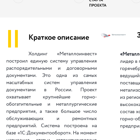
СТАРТА
ПРОЕКТА
||
Краткое описание
Холдинг «Металлоинвест»
«Металл
построил единую систему управ­ле­ния
лидер в 
распорядительными и договорными
горячебр
документами. Это одна из самых
ведущий
масштабных систем управления
поставщ
документами в России. Проект
метализ
охватывает крупнейшие горно-
из реги
обогатительные и ме­тал­лур­ги­чес­кие
высокока
предприятия, а также большое число
состав х
об­слу­жи­ва­ю­щих и ремонтных
горно-о
предприятий. Система построена на
предпри
базе «1С:Документооборот». На момент