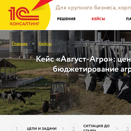
Для крупного бизнеса, кор
РЕШЕНИЯ
КЕЙСЫ
П
Главная
Кейсы
>
Кейс «Август-Агро»: це
бюджетирование аг
СИТУАЦИЯ ДО
1
2
3
>
>
ЦЕЛИ И ЗАДАЧИ