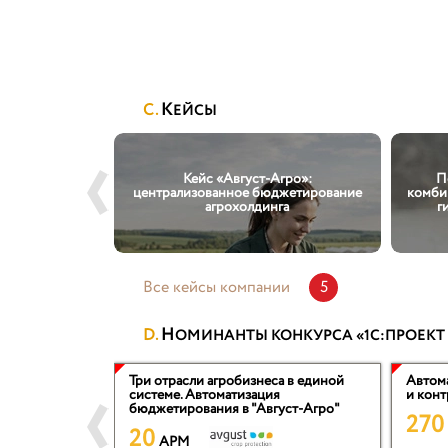
К
ЕЙСЫ
Технологии
Кейс «Август-Агро»:
П
построила
централизованное бюджетирование
комби
 управления
агрохолдинга
г
дом
Все кейсы компании
5
Н
ОМИНАНТЫ КОНКУРСА «1С:ПРОЕКТ
 контура
Три отрасли агробизнеса в единой
Автом
редприятием
системе. Автоматизация
и конт
RP Управление
бюджетирования в "Август-Агро"
270
20
APM