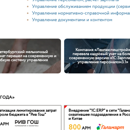
Управление обслуживанием продукции (серви
Управление нормативно-справочной информа
Управление документами и контентом
Компания «Ленгазспецстрой
етербургский мельничный
перевела кадровый учет на бол
нат перешел на современную и
современную версию «1С:Зарпла
ибкую систему управления
управление персоналом3.1»
 ГОДА»
атизация лимитирования затрат
Внедрение "1С:ERP" в сети "Галама
роля бюджета в "Рив Гош"
охватившее подразделения в Рос
и Китае
APM
800
APM