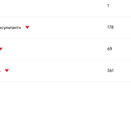
1
нсультант»
178
69
»
561