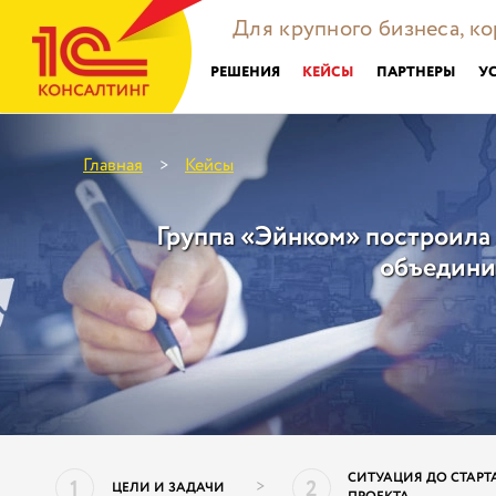
Для крупного бизнеса, к
РЕШЕНИЯ
КЕЙСЫ
ПАРТНЕРЫ
У
Главная
Кейсы
>
Группа «Эйнком» построила
объедини
СИТУАЦИЯ ДО СТАРТ
1
2
>
ЦЕЛИ И ЗАДАЧИ