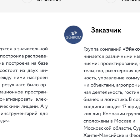
И МАСШТАБ
УНИКАЛЬ
Заказчик
я­тся в зна­чи­тель­ной
Группа компаний
«Эйнко
 по­стро­и­ла рас­пре­де­
ни­ма­е­тся ра­зли­чны­ми на
­ма по­стро­е­на на ба­зе
ни­я­ми: про­е­кти­ро­ва­ние,
о­сто­ит из двух ин­
тель­ство, ри­эл­тер­ская де
е­жду ни­ми на­стро­ен
ность, упра­вле­ние ком­му
ре­зуль­та­те бы­ло ор­
ми объек­та­ми, агро­про­м
­ма­ци­он­ное про­стран­
ная де­я­тель­ность, го­сти­
­ма­ти­зи­ро­вать элек­
биз­нес и ло­ги­сти­ка. В со
че­ски­ми ли­ца­ми. А у
хол­дин­га вхо­дит 17 юри­д
 ин­стру­мен­та­рий для
ких лиц. Ком­па­нии груп­п
­дач.
спо­ло­же­ны в Москве и
Московской обла­сти, Сур
Ханты-Мансийске и Феод