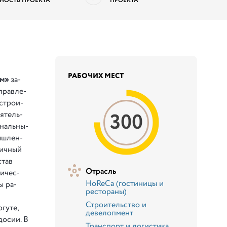
НОСТЬ ПРОЕКТА
ПРОЕКТА
РАБОЧИХ МЕСТ
м»
за­
­пра­вле­
 стро­и­
300
­я­тель­
­наль­ны­
ы­шлен­
ни­чный
­став
Отрасль
и­чес­
HoReCa (гостиницы и
ы ра­
рестораны)
Строительство и
гуте,
девелопмент
осии. В
Транспорт и логистика