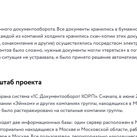
нного документооборота. Все документы хранились в бумажн
 каждой из компаний холдинга хранились скан-копии этих док
, ознакомления и другие) осуществлялись посредством элек
ентов было сложно, нужные документы могли «теряться» в по
 ситуация не устраивала, и было принято решение автоматизи
штаб проекта
рана система «1С:Документооборот КОРП». Сначала, в июне 2
пании «Эйнком» и других компаниях группы, находящихся в М
е было растиражировано на остальные компании группы.
ходят две информационных базы: один сервер расположен в 
риториально находящиеся в Москве и Московской области, ра
ере в Москве. Все пользователи, территориально находящиеся