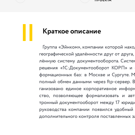
ПРОЕКТА
||
Краткое описание
Группа «Эйнком», ком­па­нии ко­то­рой на­хо­д
ге­о­гра­фи­че­ской уда­лён­но­сти друг от дру­га,
лён­ную си­сте­му до­ку­мен­то­о­бо­ро­та. Си­сте
ре­ше­ния «1С:Документооборот КОРП» и с
фор­ма­ци­он­ных баз: в Москве и Сургуте. М
пол­ный обмен дан­ны­ми че­рез ftp-сер­вер. В 
га­ни­зо­ва­но еди­ное кор­по­ра­ти­вное ин­фор
ство, по­зво­ля­ю­щее фор­ма­ли­зо­вать и авто
трон­ный до­ку­мен­то­обо­рот ме­жду 17 юри­ди­
ру­ко­вод­ства ком­па­нии по­я­вил­ся удоб­ный
до­пол­ни­тель­но­го кон­тро­ля по­ста­влен­ных за