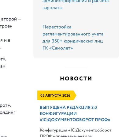
администрирования и расчета
зарплаты
 второй —
строен
Перестройка
регламентированного учета
я и в
для 350+ юридических лиц
.
ГК «Самолет»
т»,
там
НОВОСТИ
05 АВГУСТА 2026
рот»,
ВЫПУЩЕНА РЕДАКЦИЯ 3.0
холдинг
КОНФИГУРАЦИИ
«1С:ДОКУМЕНТООБОРОТ ПРОФ»
Конфигурация «1С:Документооборот
ПРОФ» предназначена для