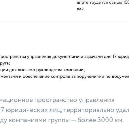
шта­те тру­ди­тся свы­ше 15
век.
ространства управления документами и задачами для 17 юри
руга;
ации для высшего руководства компании;
ментами и обеспечение контроля за поручениями по докуме
мационное пространство управления
17 юридических лиц, территориально уда
жду компаниями группы — более 3000 км.