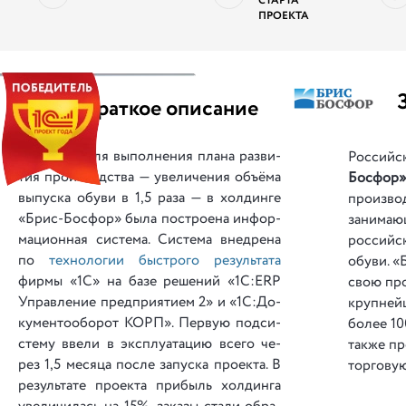
СТАРТА
ПРОЕКТА
||
Краткое описание
Для выполнения плана раз­ви­
Российс
тия про­из­вод­ства — уве­ли­че­ния объё­ма
Босфор
вы­пус­ка обу­ви в 1,5 ра­за — в хол­дин­ге
производ
«Брис-Босфор» бы­ла по­стро­е­на ин­фор­
занимаю
ма­ци­он­ная си­сте­ма. Си­сте­ма вне­дре­на
российс
по
тех­но­ло­гии быс­тро­го ре­зуль­та­та
обуви. «
фир­мы «1С» на ба­зе ре­ше­ний «1С:ERP
свою пр
Уп­ра­вле­ние пред­при­я­ти­ем 2» и «1С:До­
крупнейш
ку­мен­то­о­бо­рот КОРП». Пер­вую под­си­
более 10
сте­му вве­ли в экс­плу­а­та­цию все­го че­
также пр
рез 1,5 ме­ся­ца пос­ле за­пус­ка про­ек­та. В
торговую
ре­зуль­та­те про­ек­та при­быль хол­дин­га