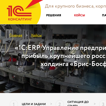
Для крупного бизнеса, кор
РЕШЕНИЯ
КЕЙСЫ
П
Главная
Кейсы
>
«1С:ERP Управление предпри
прибыль крупнейшего росс
холдинга «Брис-Бос
СИТУАЦИЯ ДО
1
2
3
>
>
ЦЕЛИ И ЗАДАЧИ