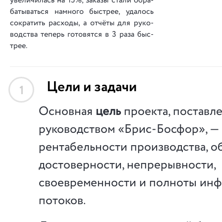
уве­ли­чи­лась на 15%, за­ка­зы ста­ли об­ра­
ба­ты­вать­ся на­мно­го быс­трее, уда­лось
со­кра­тить рас­хо­ды, а от­чё­ты для ру­ко­
вод­ства те­перь го­то­вят­ся в 3 ра­за быс­
трее.
Цели и задачи
1
Основная
цель
проекта, поставл
руководством «Брис-Босфор», 
рентабельности производства, о
достоверности, непрерывности,
своевременности и полноты ин
потоков.