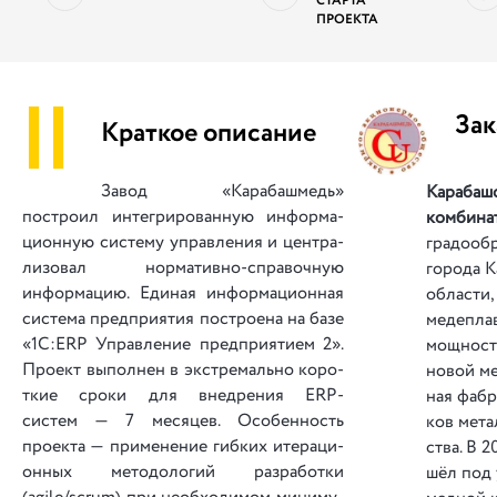
СТАРТА
ПРОЕКТА
||
Зак
Краткое описание
Завод «Карабашмедь»
Карабаш
построил ин­­те­г­ри­ро­ва­н­ную ин­фор­ма­
ком­би­на
цион­ную систему управления и це­н­т­ра­
гра­до­о­б
ли­зо­вал нормативно-справочную
го­ро­да
информацию. Единая информационная
области, 
система предприятия построена на базе
ме­де­пла
«1С:ERP Управление предприятием 2».
мощ­но­с
Проект выполнен в экстремально ко­ро­
но­вой ме
т­кие сроки для внедрения ERP-
ная фа­бр
систем — 7 месяцев. Особенность
ков ме­тал
проекта — при­ме­не­ние гиб­ких ите­ра­ци­
ства. В 2
он­ных ме­то­до­ло­гий ра­з­ра­бот­ки
шёл под 