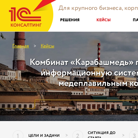
Для крупного бизнеса, кор
РЕШЕНИЯ
КЕЙСЫ
П
Главная
Кейсы
>
Комбинат «Карабашмедь» 
информационную систе
медеплавильным к
СИТУАЦИЯ ДО
1
2
3
>
>
ЦЕЛИ И ЗАДАЧИ