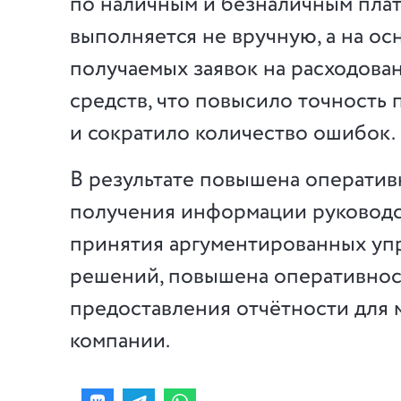
по наличным и безналичным пла
выполняется не вручную, а на ос
получаемых заявок на расходова
средств, что повысило точность
и сократило количество ошибок.
В ре­зу­ль­та­те повышена операти
получения ин­фо­р­ма­ции руковод
принятия аргументированных уп­ра­
решений, повышена оперативнос
предоставления отчётности для 
компании.