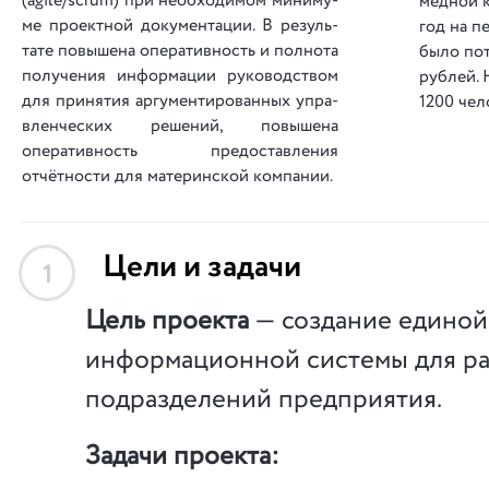
(agile/scrum) при не­об­хо­ди­мом ми­ни­му­
медной к
ме про­ект­ной до­ку­мен­та­ции. В ре­­зу­ль­­
год на пе­
та­­те по­вы­ше­на опе­ра­тив­ность и пол­но­та
бы­ло по­
по­лу­че­ния ин­­фо­р­­ма­­ции руководством
ру­блей. 
для принятия аргументированных уп­ра­
1200 че­л
в­лен­чес­ких решений, повышена
оперативность предоставления
отчётности для материнской компании.
Цели и задачи
1
Цель проекта
— создание единой
информационной системы для ра
подразделений предприятия.
Задачи проекта: