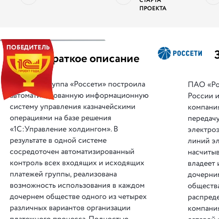
СТАРТА
ПРОЕКТА
||
Краткое описание
Группа «Россети» построила
ПАО «Ро
автоматизированную информационную
России и
систему управления казначейскими
компани
операциями на базе решения
передач
«1С:Управление холдингом». В
электро
результате в одной системе
линий э
сосредоточен автоматизированный
насчитыв
контроль всех входящих и исходящих
владеет 
платежей группы, реализована
дочерни
возможность использования в каждом
обществ
дочернем обществе одного из четырех
распред
различных вариантов организации
компани