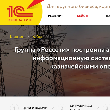
Для крупного бизнеса, кор
РЕШЕНИЯ
КЕЙСЫ
П
Главная
Кейсы
>
Группа «Россети» построила 
информационную систе
казначейскими оп
СИТУАЦИЯ ДО
1
2
3
>
>
ЦЕЛИ И ЗАДАЧИ