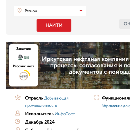
Регион
О
НАЙТИ
Заказчик
Иркутская нефтяная компания
процессы согласования и п
Рабочих мест
документов с помощ
6890
Отрасль
Функциональ
Добывающая
промышленность
Управление док
Исполнитель
ИнфоСофт
Декабрь 2024