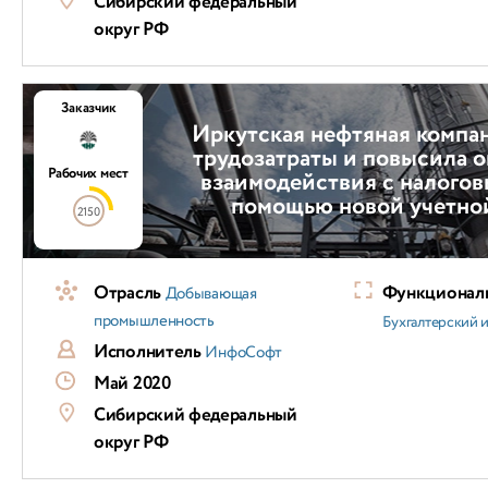
Сибирский федеральный
округ РФ
Заказчик
Иркутская нефтяная компа
трудозатраты и повысила 
Рабочих мест
взаимодействия с налогов
помощью новой учетно
2150
Отрасль
Функциональ
Добывающая
промышленность
Бухгалтерский и
Исполнитель
ИнфоСофт
Май 2020
Сибирский федеральный
округ РФ