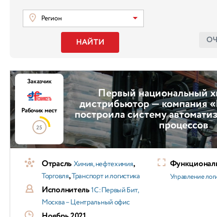
Регион
О
НАЙТИ
Заказчик
Первый национальный 
дистрибьютор — компания «
Рабочих мест
построила систему автомати
процессов
25
Отрасль
,
Функциональ
Химия, нефтехимия
,
Торговля
Транспорт и логистика
Управление лог
Исполнитель
1С:Первый Бит,
Москва – Центральный офис
Ноябрь 2021