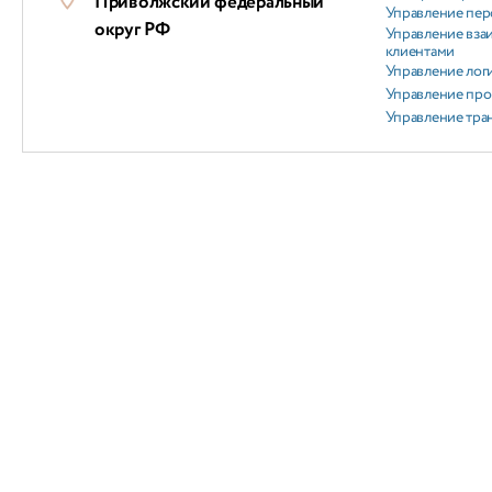
Приволжский федеральный
Управление пер
округ РФ
Управление вз
клиентами
Управление лог
Управление пр
Управление тра