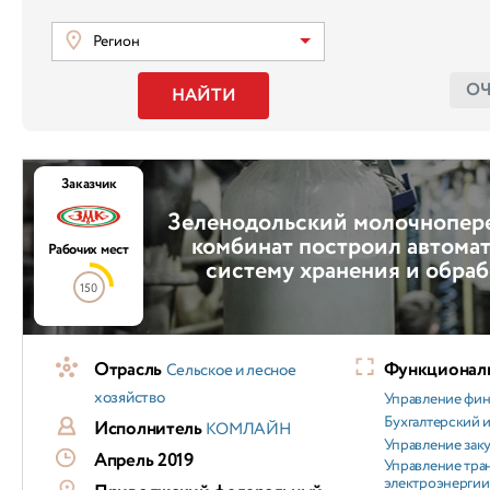
Регион
О
НАЙТИ
Заказчик
Зеленодольский молочнопе
комбинат построил автома
Рабочих мест
систему хранения и обра
150
Отрасль
Функциональ
Сельское и лесное
хозяйство
Управление фи
Бухгалтерский и
Исполнитель
КОМЛАЙН
Управление зак
Апрель 2019
Управление тра
электроэнергии