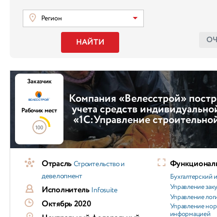
Регион
О
НАЙТИ
Заказчик
Компания «Велесстрой» постр
учета средств индивидуально
Рабочих мест
«1С:Управление строительно
100
Отрасль
Функциональ
Строительство и
девелопмент
Бухгалтерский и
Управление зак
Исполнитель
Infosuite
Управление лог
Октябрь 2020
Управление но
информацией