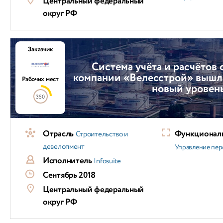
Центральный федеральный
округ РФ
Заказчик
Система учёта и расчётов 
компании «Велесстрой» вышла
Рабочих мест
новый уровен
350
Отрасль
Функциональ
Строительство и
девелопмент
Управление пер
Исполнитель
Infosuite
Сентябрь 2018
Центральный федеральный
округ РФ