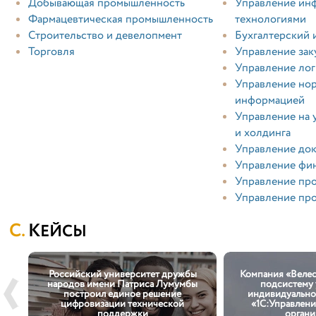
Добывающая промышленность
Управление ин
Фармацевтическая промышленность
технологиями
Строительство и девелопмент
Бухгалтерский 
Торговля
Управление зак
Управление лог
Управление но
информацией
Управление на 
и холдинга
Управление док
Управление фи
Управление пр
Управление пр
КЕЙСЫ
Российский университет дружбы
Компания «Велес
емы
народов имени Патриса Лумумбы
подсистему 
о
построил единое решение
индивидуальной
с»
цифровизации технической
«1С:Управлени
поддержки
органи