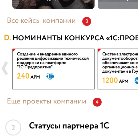
Все кейсы компании
8
НОМИНАНТЫ КОНКУРСА «1С:ПРОЕ
Создание и внедрение единого
Система электрон
"
решения цифровизации технической
документооборота
нь
поддержки на платформе
обеспечивает кон
"1С:Предприятие"
организационно-
документами в Гр
240
ПАО "Аптечная сет
APM
1200
APM
Еще проекты компании
4
Статусы партнера 1С
2