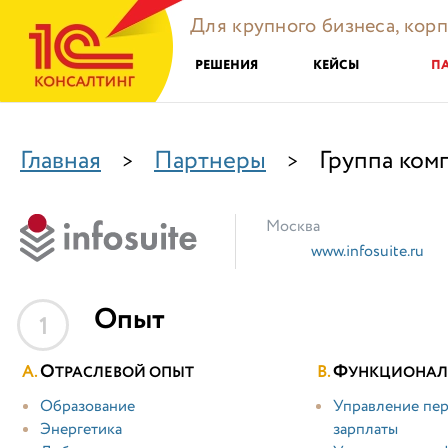
Для крупного бизнеса, кор
РЕШЕНИЯ
КЕЙСЫ
П
Главная
Партнеры
Группа комп
>
>
Москва
www.infosuite.ru
Опыт
1
О
Ф
ТРАСЛЕВОЙ ОПЫТ
УНКЦИОНАЛ
Образование
Управление пер
Энергетика
зарплаты