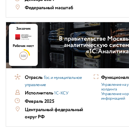
Федеральный масштаб
Заказчик
В правительстве Москв
аналитическую систем
Рабочих мест
«1С:Аналитика
500
Отрасль
Функциональ
Гос. и муниципальное
управление
Управление на 
холдинга
Исполнитель
1С-КСУ
Управление но
информацией
Февраль 2025
Центральный федеральный
округ РФ