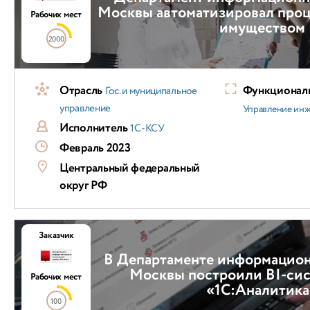
Москвы автоматизировал проц
Рабочих мест
имуществом
2000
Отрасль
Функциональ
Гос. и муниципальное
управление
Управление ин
Исполнитель
1С-КСУ
Февраль 2023
Центральный федеральный
округ РФ
Заказчик
В Департаменте информацион
Москвы построили BI-сис
Рабочих мест
«1С:Аналитика
100