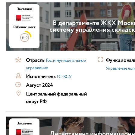
Заказчик
В департаменте ЖКХ Моск
Рабочих мест
систему управления складс
1410
Отрасль
Функциональ
Гос. и муниципальное
управление
Управление лог
Исполнитель
1С-КСУ
Август 2024
Центральный федеральный
округ РФ
Заказчик
Департамент информационн