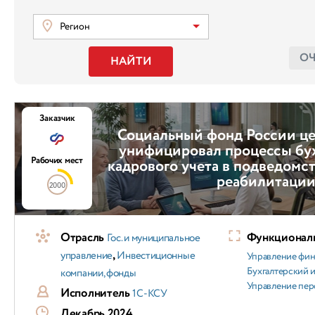
Регион
О
НАЙТИ
Заказчик
Социальный фонд России це
унифицировал процессы бух
Рабочих мест
кадрового учета в подведомс
реабилитаци
2000
Отрасль
Функциональ
Гос. и муниципальное
,
управление
Инвестиционные
Управление фи
Бухгалтерский и
компании, фонды
Управление пер
Исполнитель
1С-КСУ
Декабрь 2024