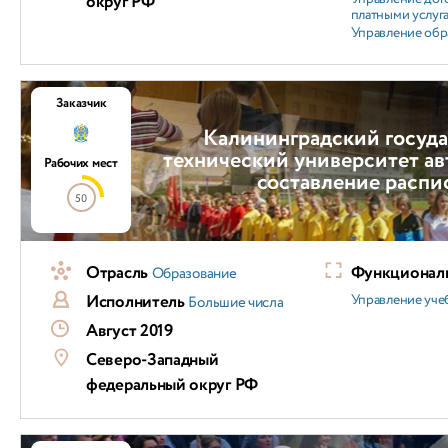
округ РФ
платными услуг
Управление обр
Заказчик
Калининградский госуд
технический университет а
Рабочих мест
составление распи
50
Отрасль
Функциональ
Образование
Исполнитель
Управление уч
Большие числа
Август 2019
Северо-Западный
федеральный округ РФ