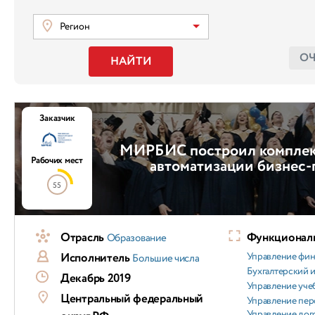
Регион
О
НАЙТИ
Заказчик
МИРБИС построил комплек
Рабочих мест
автоматизации бизнес-
55
Отрасль
Функциональ
Образование
Исполнитель
Управление фи
Большие числа
Бухгалтерский и
Декабрь 2019
Управление уч
Центральный федеральный
Управление пер
Управление дог