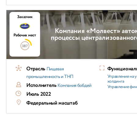
Заказчик
Компания «Молвест» авто
Рабочих мест
процессы централизованног
387
Отрасль
Функциональ
Пищевая
промышленность и ТНП
Управление на 
холдинга
Исполнитель
Компания бобдей
Управление фи
Июль 2022
Федеральный масштаб