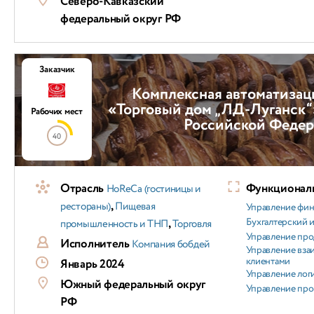
Северо-Кавказский
федеральный округ РФ
Заказчик
Комплексная автоматизац
«Торговый дом „ЛД-Луганск“
Рабочих мест
Российской Феде
40
Отрасль
Функциональ
HoReCa (гостиницы и
,
рестораны)
Пищевая
Управление фи
,
Бухгалтерский и
промышленность и ТНП
Торговля
Управление пр
Исполнитель
Компания бобдей
Управление вз
клиентами
Январь 2024
Управление лог
Южный федеральный округ
Управление пр
РФ