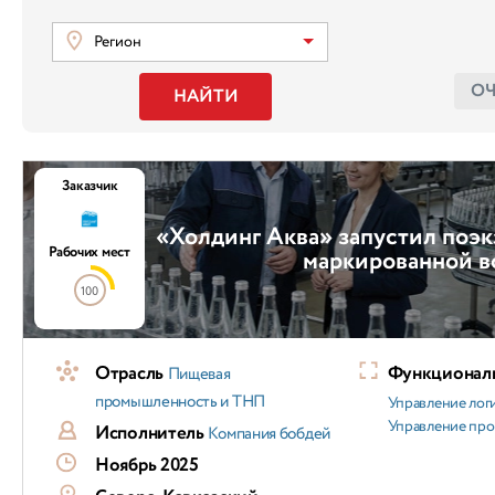
Регион
О
НАЙТИ
Заказчик
«Холдинг Аква» запустил поэ
Рабочих мест
маркированной 
100
Отрасль
Функциональ
Пищевая
промышленность и ТНП
Управление лог
Управление пр
Исполнитель
Компания бобдей
Ноябрь 2025