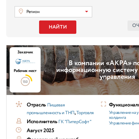
Регион
О
НАЙТИ
Заказчик
В компании «АКРА» п
информационную систему
Рабочих мест
управления
150
Отрасль
Функциональ
Пищевая
,
промышленность и ТНП
Торговля
Управление на 
холдинга
Исполнитель
ГК "ПитерСофт"
Управление фи
Август 2025