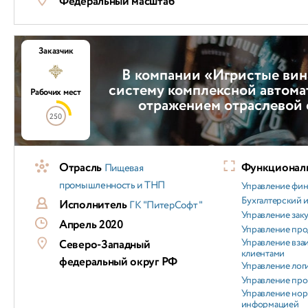
Федеральный масштаб
Заказчик
В компании «Игристые вин
систему комплексной автома
Рабочих мест
отражением отраслевой
250
Отрасль
Функциональ
Пищевая
промышленность и ТНП
Управление фи
Бухгалтерский и
Исполнитель
ГК "ПитерСофт"
Управление зак
Апрель 2020
Управление пр
Управление вз
Северо-Западный
клиентами
федеральный округ РФ
Управление лог
Управление пр
Управление но
информацией