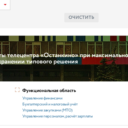
ОЧИСТИТЬ
ты телецентра «Останкино» при максимальн
хранении типового решения
Функциональная область
Управление финансами
Бухгалтерский и налоговый учёт
Управление закупками (МТО)
Управление персоналом, расчёт зарплаты