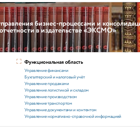
правления бизнес-процессами и консолидац
отчетности в издательстве «ЭКСМО»
Функциональная область
Управление финансами
Бухгалтерский и налоговый учёт
Управление продажами
Управление логистикой и складом
Управление производством
Управление транспортом
Управление документами и контентом
Управление нормативно-справочной информацией