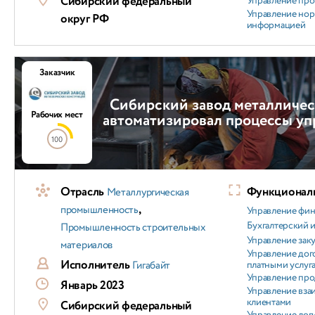
Сибирский федеральный
Управление пр
Управление но
округ РФ
информацией
Заказчик
Сибирский завод металличес
Рабочих мест
автоматизировал процессы уп
100
Отрасль
Функциональ
Металлургическая
,
промышленность
Управление фи
Бухгалтерский и
Промышленность строительных
Управление зак
материалов
Управление дог
Исполнитель
Гигабайт
платными услуг
Управление пр
Январь 2023
Управление вз
клиентами
Сибирский федеральный