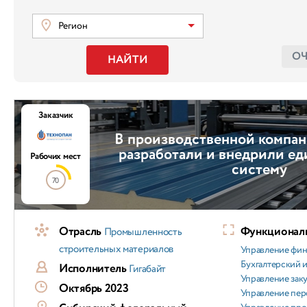
Регион
О
НАЙТИ
Заказчик
В производственной компан
разработали и внедрили е
Рабочих мест
систему
70
Отрасль
Функциональ
Промышленность
строительных материалов
Управление фи
Бухгалтерский и
Исполнитель
Гигабайт
Управление зак
Октябрь 2023
Управление пер