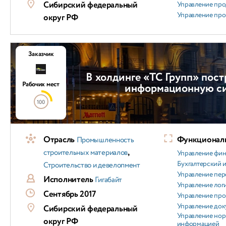
Сибирский федеральный
Управление пр
Управление пр
округ РФ
Заказчик
В холдинге «ТС Групп» пос
Рабочих мест
информационную с
100
Отрасль
Функциональ
Промышленность
,
строительных материалов
Управление фи
Бухгалтерский и
Строительство и девелопмент
Управление пер
Исполнитель
Гигабайт
Управление лог
Сентябрь 2017
Управление пр
Управление док
Сибирский федеральный
Управление но
округ РФ
информацией