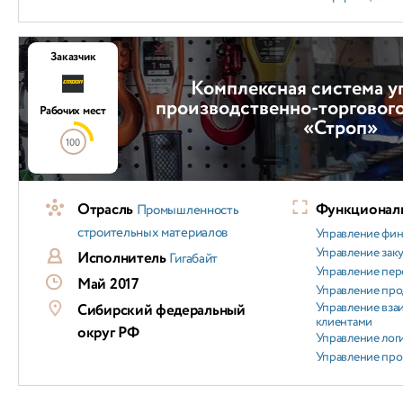
Заказчик
Комплексная система у
производственно-торговог
Рабочих мест
«Строп»
100
Отрасль
Функциональ
Промышленность
строительных материалов
Управление фи
Управление зак
Исполнитель
Гигабайт
Управление пер
Май 2017
Управление пр
Управление вз
Сибирский федеральный
клиентами
округ РФ
Управление лог
Управление пр