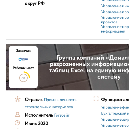
Управление лог
округ РФ
Управление ин
Управление пр
Управление про
проектов
Управление но
информацией
Заказчик
Группа компаний «Домал
разрозненных информацион
Рабочих мест
таблиц Excel на единую и
систему
60
Отрасль
Функциональ
Промышленность
строительных материалов
Управление фи
Бухгалтерский и
Исполнитель
Гигабайт
Управление зак
Июнь 2020
Управление пер