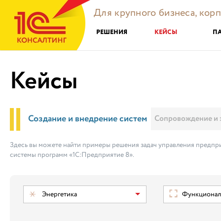
Для крупного бизнеса, кор
РЕШЕНИЯ
КЕЙСЫ
П
Кейсы
Создание и внедрение систем
Сопровождение и 
Здесь вы можете найти примеры решения задач управления предпри
системы программ «1С:Предприятие 8».
Энергетика
Функциональ