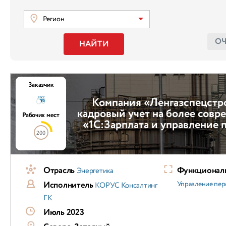
Регион
О
НАЙТИ
Заказчик
Компания «Ленгазспецстр
кадровый учет на более сов
Рабочих мест
«1С:Зарплата и управление 
200
Отрасль
Функциональ
Энергетика
Исполнитель
Управление пер
КОРУС Консалтинг
ГК
Июль 2023