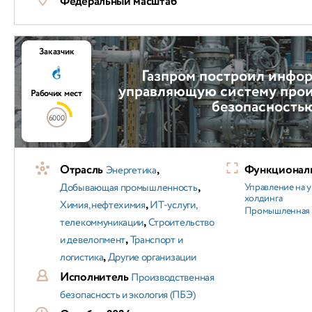
Федеральный масштаб
Заказчик
Газпром построил инфо
управляющую систему про
Рабочих мест
безопасность
6000
Отрасль
,
Функциональ
Энергетика
,
Добывающая промышленность
Управление на 
холдинга
,
Химия, нефтехимия
ИТ-услуги,
Промышленная 
,
телекоммуникации
Строительство
,
и девелопмент
Транспорт и
,
логистика
Другие организации
Исполнитель
Производственная
безопасность и экология (ПБЭ)