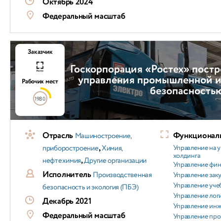
Октябрь 2024
Федеральный масштаб
Заказчик
Госкорпорация «Ростех» пост
управления промышленной и
Рабочих мест
безопасность
1980
Отрасль
Функциональ
Машиностроение,
,
приборостроение
Химия,
Управление на 
холдинга
,
нефтехимия
Другие организации
Управление фи
Исполнитель
Производственная
Управление зак
Управление уч
безопасность и экология (ПБЭ)
Управление лог
Декабрь 2021
Управление ин
Федеральный масштаб
Управление пр