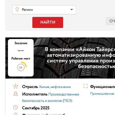
Регион
О
НАЙТИ
Заказчик
В компании «Айкон Тайерс
автоматизированную инф
Рабочих мест
систему управления прои
безопасность
50
Отрасль
Функциональ
Химия, нефтехимия
Исполнитель
Промышленная 
Производственная
безопасность и экология (ПБЭ)
Сентябрь 2025