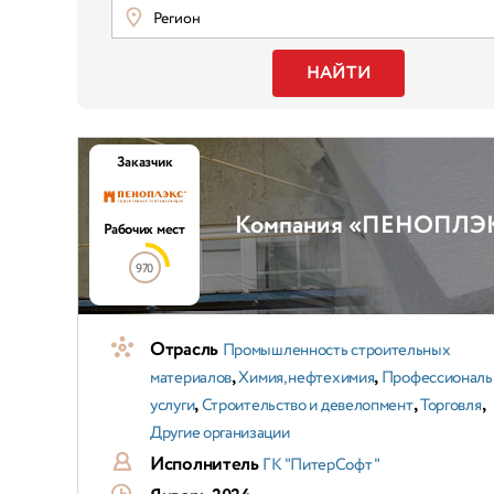
Регион
НАЙТИ
Заказчик
Компания «ПЕНОПЛЭКС 
Рабочих мест
970
Отрасль
Промышленность строительных
,
,
материалов
Химия, нефтехимия
Профессионал
,
,
,
услуги
Строительство и девелопмент
Торговля
Другие организации
Исполнитель
ГК "ПитерСофт"