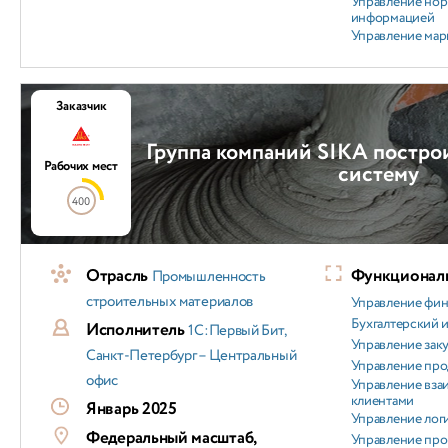
Управление но
информацией
Управление мар
Заказчик
Группа компаний SIKA постро
Рабочих мест
систему
400
Отрасль
Функциональ
Промышленность
строительных материалов
Управление фи
Бухгалтерский и
Исполнитель
1С:Первый Бит,
Управление зак
Санкт-Петербург – Центральный
Управление пр
офис
Управление вз
клиентами
Январь 2025
Управление лог
Федеральный масштаб,
Управление пр