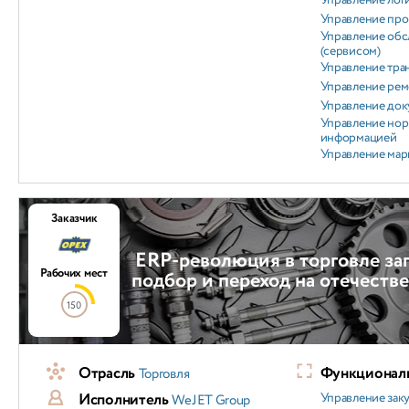
Управление лог
Управление пр
Управление об
(сервисом)
Управление тра
Управление ре
Управление док
Управление но
информацией
Управление мар
Заказчик
ERP-революция в торговле за
Рабочих мест
подбор и переход на отечест
150
Отрасль
Функциональ
Торговля
Исполнитель
Управление зак
WeJET Group