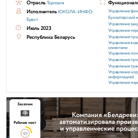
Отрасль
Функциональ
Торговля
Исполнитель
Управление фи
ЮКОЛА-ИНФО-
Бухгалтерский и
Брест
Управление зак
Июль 2023
Управление пер
Республика Беларусь
Управление пр
Управление вз
клиентами
Управление лог
Управление пр
Управление тра
Управление но
информацией
Управление мар
Заказчик
Компания «Белдреви
автоматизировала произ
Рабочих мест
и управленческие процес
120