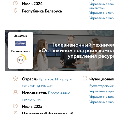
Июль 2024
Управление вз
клиентами
Республика Беларусь
Управление лог
Управление мар
Заказчик
Телевизионный техниче
«Останкино» построил компл
Рабочих мест
управления ресур
300
Отрасль
,
Функциональ
Культура
ИТ-услуги,
телекоммуникации
Бухгалтерский и
Управление пр
Исполнитель
Программные
Управление док
технологии
Управление мар
Июль 2025