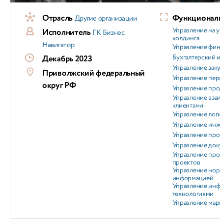
Отрасль
Функциональ
Другие организации
Управление на 
Исполнитель
ГК Бизнес
холдинга
Навигатор
Управление фи
Бухгалтерский и
Декабрь 2023
Управление зак
Приволжский федеральный
Управление пер
округ РФ
Управление пр
Управление вз
клиентами
Управление лог
Управление ин
Управление пр
Управление док
Управление про
проектов
Управление но
информацией
Управление ин
технологиями
Управление мар