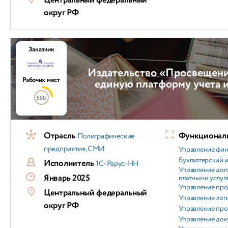
Центральный федеральный
округ РФ
Заказчик
Издательство «Просвещени
Рабочих мест
единую платформу учета 
500
Отрасль
Функциональ
Полиграфические
предприятия, СМИ
Управление фи
Бухгалтерский и
Исполнитель
1С-Рарус-НН
Управление дог
Январь 2025
платными услуг
Управление пр
Центральный федеральный
Управление лог
округ РФ
Управление пр
Управление док