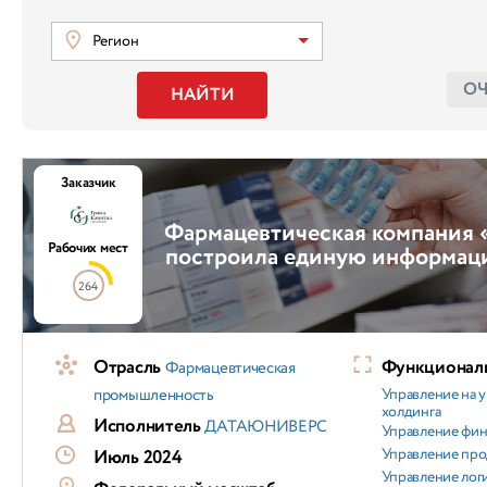
Регион
О
НАЙТИ
Заказчик
Фармацевтическая компания 
Рабочих мест
построила единую информац
264
Отрасль
Функциональ
Фармацевтическая
промышленность
Управление на 
холдинга
Исполнитель
ДАТАЮНИВЕРС
Управление фи
Управление пр
Июль 2024
Управление лог