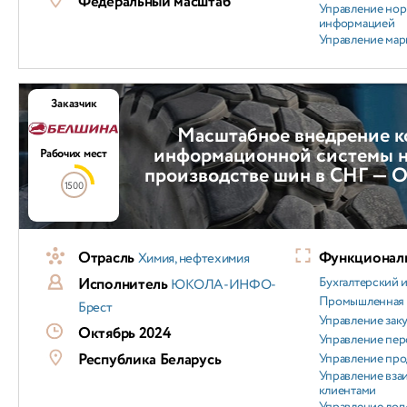
Федеральный масштаб
Управление но
информацией
Управление мар
Заказчик
Масштабное внедрение к
информационной системы 
Рабочих мест
производстве шин в СНГ — 
1500
Отрасль
Функциональ
Химия, нефтехимия
Исполнитель
Бухгалтерский и
ЮКОЛА-ИНФО-
Промышленная 
Брест
Управление зак
Октябрь 2024
Управление пер
Республика Беларусь
Управление пр
Управление вз
клиентами