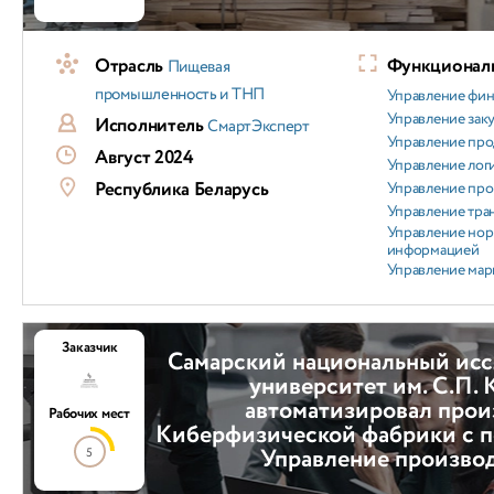
Отрасль
Функциональ
Пищевая
промышленность и ТНП
Управление фи
Управление зак
Исполнитель
СмартЭксперт
Управление пр
Август 2024
Управление лог
Республика Беларусь
Управление пр
Управление тра
Управление но
информацией
Управление мар
Заказчик
Самарский национальный исс
университет им. С.П. 
автоматизировал прои
Рабочих мест
Киберфизической фабрики с 
Управление произво
5