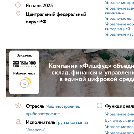
Управление пр
Январь 2025
Управление вз
клиентами
Центральный федеральный
Управление лог
округ РФ
Управление но
информацией
Управление мар
Заказчик
Компания «Фишфуд» объеди
склад, финансы и управлен
Рабочих мест
в единой цифровой среде
107
Отрасль
Функциональ
Машиностроение,
приборостроение
Управление фи
Бухгалтерский и
Исполнитель
Группа компаний
Управление пер
"Аверсон"
Управление пр