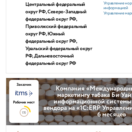
Управление но
Центральный федеральный
информацией
округ РФ, Северо-Западный
Управление мар
федеральный округ РФ,
Приволжский федеральный
округ РФ, Южный
федеральный округ РФ,
Уральский федеральный округ
РФ, Дальневосточный
федеральный округ РФ
Заказчик
Компания «Международны
маркетингу табака Би Уай
информационной системы
Рабочих мест
вендора на «1С:ERP Управлен
6 месяцев
170