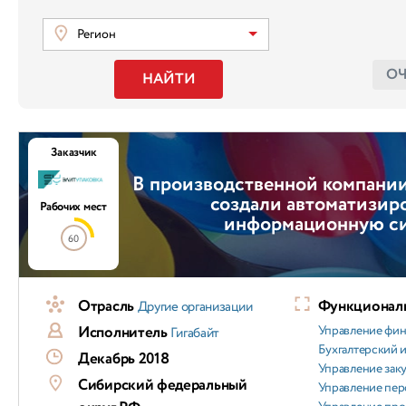
Регион
О
НАЙТИ
Заказчик
В производственной компани
создали автоматизир
Рабочих мест
информационную с
60
Отрасль
Функциональ
Другие организации
Исполнитель
Управление фи
Гигабайт
Бухгалтерский и
Декабрь 2018
Управление зак
Сибирский федеральный
Управление пер