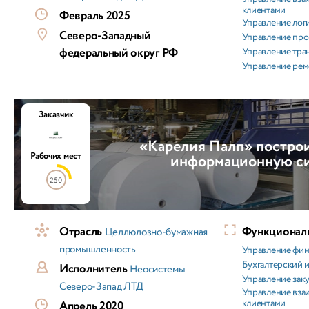
клиентами
Февраль 2025
Управление лог
Северо-Западный
Управление пр
федеральный округ РФ
Управление тра
Управление ре
Заказчик
«Карелия Палп» постро
Рабочих мест
информационную с
250
Отрасль
Функциональ
Целлюлозно-бумажная
промышленность
Управление фи
Бухгалтерский и
Исполнитель
Неосистемы
Управление зак
Северо-Запад ЛТД
Управление вз
клиентами
Апрель 2020