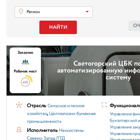
Регион
О
НАЙТИ
Заказчик
Светогорский ЦБК п
автоматизированную инф
Рабочих мест
систему
410
Отрасль
Функциональ
Сельское и лесное
,
хозяйство
Целлюлозно-бумажная
Управление фи
Бухгалтерский и
промышленность
Управление зак
Исполнитель
Неосистемы
Управление пр
Северо-Запад ЛТД
Управление вз