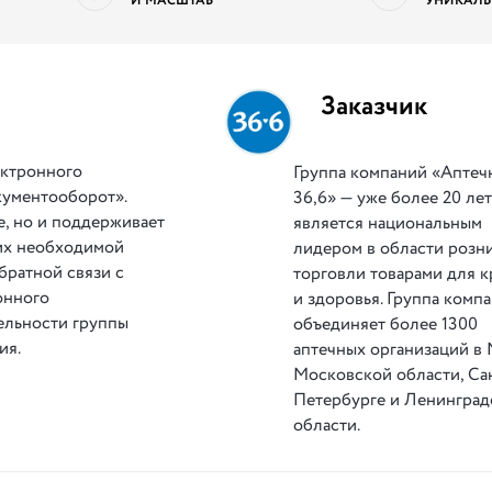
И МАСШТАБ
УНИКАЛЬ
Заказчик
ектронного
Группа компаний «Аптечн
кументооборот».
36,6» — уже более 20 ле
е, но и поддерживает
является национальным
 их необходимой
лидером в области розн
братной связи с
торговли товарами для 
онного
и здоровья. Группа комп
ельности группы
объединяет более 1300
ия.
аптечных организаций в 
Московской области, Са
Петербурге и Ленинград
области.