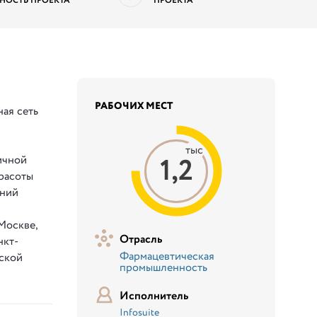
НОСТЬ ПРОЕКТА
ПРОЕКТА
РАБОЧИХ МЕСТ
ая сеть
т
тыс
1,2
ичной
красоты
аний
Москве,
Отрасль
нкт-
Фармацевтическая
ской
промышленность
Исполнитель
Infosuite