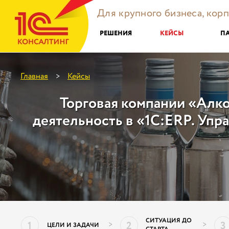
Для крупного бизнеса, кор
РЕШЕНИЯ
КЕЙСЫ
П
Главная
Кейсы
>
Торговая компании «Алко
деятельность в «1C:ERP. Упр
СИТУАЦИЯ ДО
1
2
3
>
>
ЦЕЛИ И ЗАДАЧИ