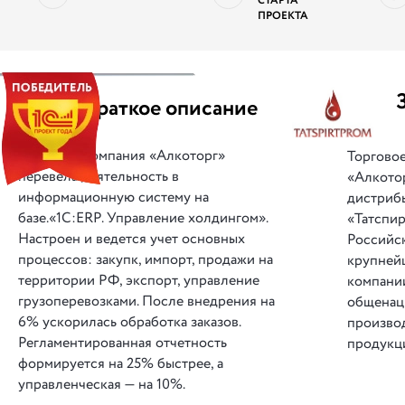
СТАРТА
ПРОЕКТА
||
Краткое описание
Компания «Алкоторг»
Торгово
перевела деятельность в
«Алкото
информационную систему на
дистриб
базе.«1С:ERP. Управление холдингом».
«Татспи
Настроен и ведется учет основных
Российс
процессов: закупк, импорт, продажи на
крупней
территории РФ, экспорт, управление
компани
грузоперевозками. После внедрения на
общенац
6% ускорилась обработка заказов.
произво
Регламентированная отчетность
продукц
формируется на 25% быстрее, а
управленческая — на 10%.