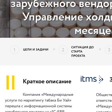
зарубежного вендо
Управление холд
месяце
СИТУАЦИЯ ДО
1
2
3
>
>
ЦЕЛИ И ЗАДАЧИ
СТАРТА
ПРОЕКТА
||
Краткое описание
Компания «Международные
Обществ
услуги по маркетингу табака Би Уай»
ответст
перешла с информационной системы
«Междун
зарубежного вендора на «1С:ERP