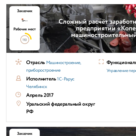
Заказчик
Сложный расчёт заработн
предприятии «Коп
Рабочих мест
машиностроительный
110
Отрасль
Функциональ
Машиностроение,
приборостроение
Управление пер
Исполнитель
1С-Рарус
Челябинск
Апрель 2017
Уральский федеральный округ
РФ
Заказчик