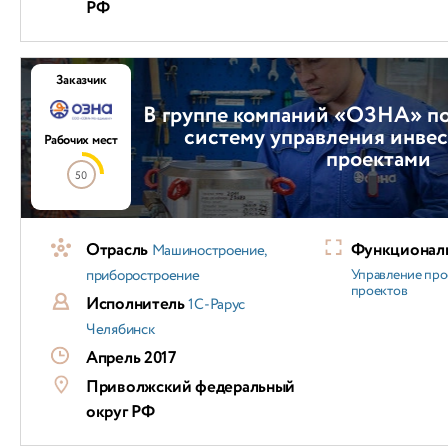
РФ
Заказчик
В группе компаний «ОЗНА» п
систему управления инве
Рабочих мест
проектами
50
Отрасль
Функциональ
Машиностроение,
приборостроение
Управление про
проектов
Исполнитель
1С-Рарус
Челябинск
Апрель 2017
Приволжский федеральный
округ РФ