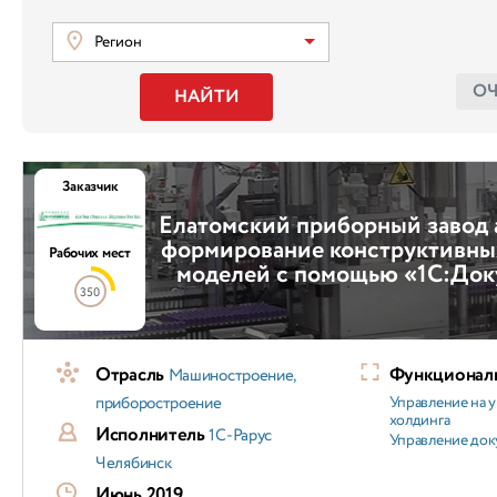
Регион
О
НАЙТИ
Заказчик
Елатомский приборный завод 
формирование конструктивны
Рабочих мест
моделей с помощью «1С:Док
350
Отрасль
Функциональ
Машиностроение,
приборостроение
Управление на 
холдинга
Исполнитель
1С-Рарус
Управление док
Челябинск
Июнь 2019