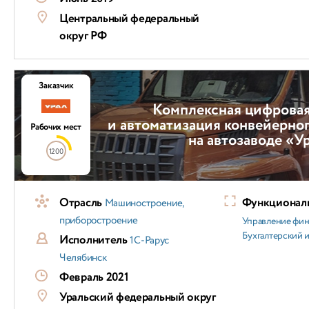
Центральный федеральный
округ РФ
Заказчик
Комплексная цифровая
и автоматизация конвейерно
Рабочих мест
на автозаводе «У
1200
Отрасль
Функциональ
Машиностроение,
приборостроение
Управление фи
Бухгалтерский и
Исполнитель
1С-Рарус
Челябинск
Февраль 2021
Уральский федеральный округ