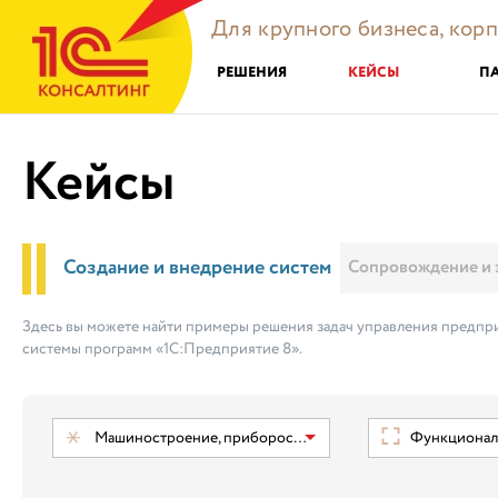
Для крупного бизнеса, кор
РЕШЕНИЯ
КЕЙСЫ
П
Кейсы
Создание и внедрение систем
Сопровождение и 
Здесь вы можете найти примеры решения задач управления предпри
системы программ «1С:Предприятие 8».
Машиностроение, приборостроение
Функциональ