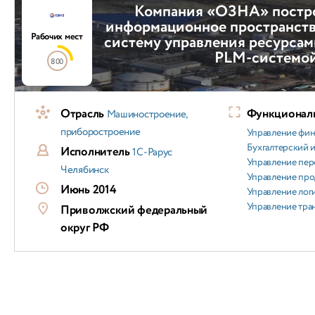
Компания «ОЗНА» постр
информационное пространств
Рабочих мест
систему управления ресурсам
PLM-системо
800
Отрасль
Функциональ
Машиностроение,
приборостроение
Управление фи
Бухгалтерский и
Исполнитель
1С-Рарус
Управление пер
Челябинск
Управление пр
Июнь 2014
Управление лог
Управление тра
Приволжский федеральный
округ РФ