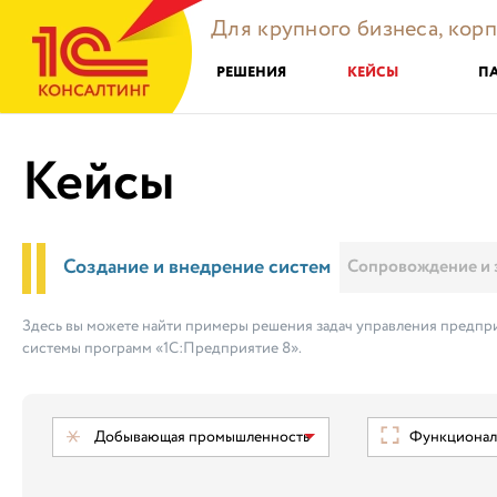
Для крупного бизнеса, кор
РЕШЕНИЯ
КЕЙСЫ
П
Кейсы
Создание и внедрение систем
Сопровождение и 
Здесь вы можете найти примеры решения задач управления предпри
системы программ «1С:Предприятие 8».
Добывающая промышленность
Функциональ