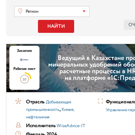
Регион
О
НАЙТИ
Заказчик
Ведущий в Казахстане пр
минеральных удобрений обо
Рабочих мест
расчетные процессы в H
на платформе «1С:Пре
20
Отрасль
Функциональ
Добывающая
,
промышленность
Химия,
Управление пер
нефтехимия
Исполнитель
WiseAdvice-IT
Февраль 2024