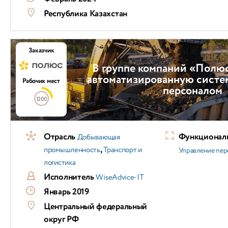
Республика Казахстан
Заказчик
В группе компаний «Полю
автоматизированную систе
Рабочих мест
персоналом
1200
Отрасль
Функциональ
Добывающая
,
промышленность
Транспорт и
Управление пер
логистика
Исполнитель
WiseAdvice-IT
Январь 2019
Центральный федеральный
округ РФ