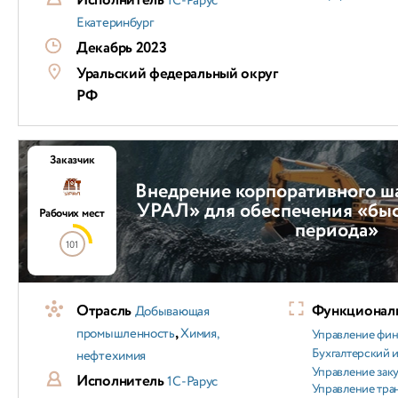
Исполнитель
1С-Рарус
Екатеринбург
Декабрь 2023
Уральский федеральный округ
РФ
Заказчик
Внедрение корпоративного ш
УРАЛ» для обеспечения «быс
Рабочих мест
периода»
101
Отрасль
Функциональ
Добывающая
,
промышленность
Химия,
Управление фи
Бухгалтерский и
нефтехимия
Управление зак
Исполнитель
1С-Рарус
Управление тра