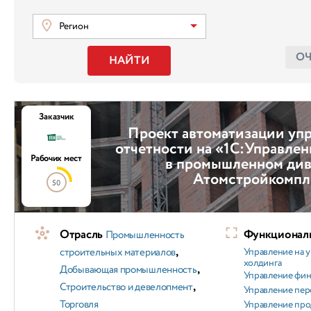
Регион
О
НАЙТИ
Заказчик
Проект автоматизации уп
отчетности на «1С:Управле
Рабочих мест
в промышленном ди
Атомстройкомпл
50
Отрасль
Функциональ
Промышленность
,
строительных материалов
Управление на 
холдинга
,
Добывающая промышленность
Управление фи
,
Строительство и девелопмент
Управление пер
Торговля
Управление пр