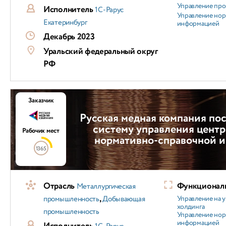
Управление пр
Исполнитель
1С-Рарус
Управление но
Екатеринбург
информацией
Декабрь 2023
Уральский федеральный округ
РФ
Заказчик
Русская медная компания по
систему управления цент
Рабочих мест
нормативно-справочной 
1365
Отрасль
Функциональ
Металлургическая
,
промышленность
Добывающая
Управление на 
холдинга
промышленность
Управление но
информацией