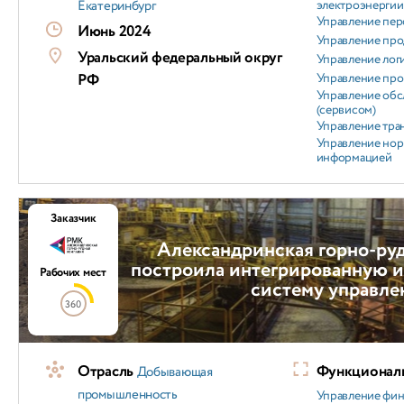
Екатеринбург
электроэнергии
Управление пер
Июнь 2024
Управление пр
Уральский федеральный округ
Управление лог
РФ
Управление пр
Управление об
(сервисом)
Управление тра
Управление но
информацией
Заказчик
Александринская горно-ру
построила ин­те­г­ри­ро­ва­н­н
Рабочих мест
систему управле
360
Отрасль
Функциональ
Добывающая
промышленность
Управление фи