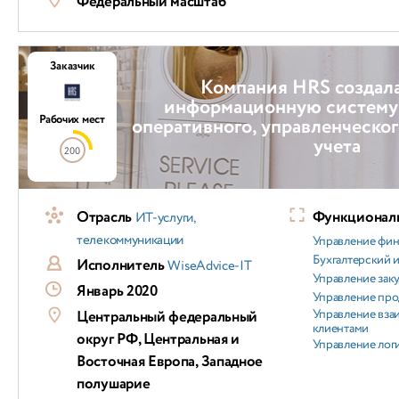
Федеральный масштаб
Заказчик
Компания HRS создал
информационную систему 
Рабочих мест
оперативного, управленческо
учета
200
Отрасль
Функциональ
ИТ-услуги,
телекоммуникации
Управление фи
Бухгалтерский и
Исполнитель
WiseAdvice-IT
Управление зак
Январь 2020
Управление пр
Управление вз
Центральный федеральный
клиентами
округ РФ, Центральная и
Управление лог
Восточная Европа, Западное
полушарие