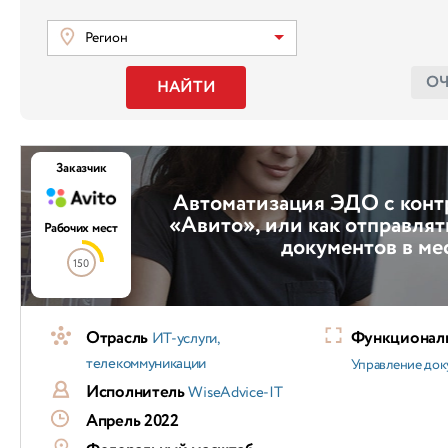
Регион
О
НАЙТИ
Заказчик
Автоматизация ЭДО с конт
«Авито», или как отправлят
Рабочих мест
документов в ме
150
Отрасль
Функциональ
ИТ-услуги,
телекоммуникации
Управление док
Исполнитель
WiseAdvice-IT
Апрель 2022