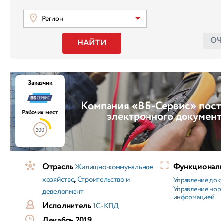
Регион
О
НАЙТИ
Заказчик
Компания «ВБ-Сервис» пост
Рабочих мест
электронного докумен
200
Отрасль
Функциональ
Жилищно-коммунальное
,
хозяйство
Строительство и
Управление док
Управление но
девелопмент
информацией
Исполнитель
1С-КПД
Декабрь 2019