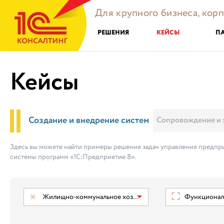
Для крупного бизнеса, кор
РЕШЕНИЯ
КЕЙСЫ
П
Кейсы
Создание и внедрение систем
Сопровождение и 
Здесь вы можете найти примеры решения задач управления предпри
системы программ «1С:Предприятие 8».
Жилищно-коммунальное хозяйство
Функциональ