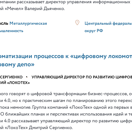
омпании рассказывает директор управления информационных
ий «Мечел» Валерий Дьяченко.
асль
Металлургическая
Центральный федерал
ышленность
округ РФ
оматизации процессов к «цифровому локомот
вому депо»
 СЕРГИЕНКО
•
УПРАВЛЯЮЩИЙ ДИРЕКТОР ПО РАЗВИТИЮ ЦИФРО
ИЙ «ЛОКОТЕХ»
ного говорят о цифровой трансформации бизнес-процессов, 
 4.0, но к практическим шагам по планированию этого перех
пока немногие. Группа компаний «ЛокоТех» одной из первых 
. О ближайших планах и перспективах использования идей и 
и 4.0 рассказывает управляющий директор по развитию цифр
ий «ЛокоТех» Дмитрий Сергиенко.