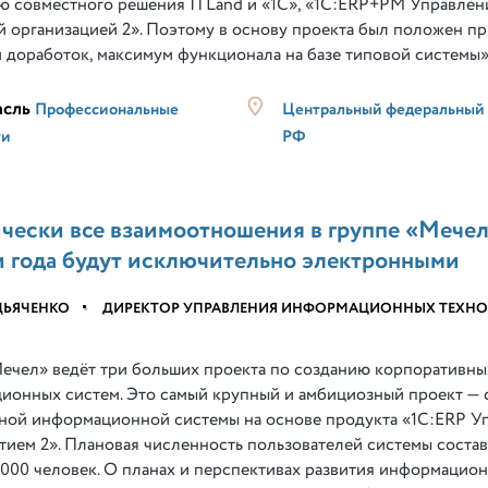
ю совместного решения ITLand и «1C», «1С:ERP+PM Управлен
 организацией 2». Поэтому в основу проекта был положен п
 доработок, максимум функционала на базе типовой системы
асль
Профессиональные
Центральный федеральный 
ги
РФ
чески все взаимоотношения в группе «Мечел
и года будут исключительно электронными
ДЬЯЧЕНКО
•
ДИРЕКТОР УПРАВЛЕНИЯ ИНФОРМАЦИОННЫХ ТЕХН
Мечел» ведёт три больших проекта по созданию корпоративны
ионных систем. Это самый крупный и амбициозный проект — 
ной информационной системы на основе продукта «1С:ERP У
ием 2». Плановая численность пользователей системы соста
7000 человек. О планах и перспективах развития информацио