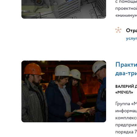
с помощь
проектной
«минимум
Отр
услу
Практи
два-тр
ВАЛЕРИЙ 
«МЕЧЕЛ»
Группа «
информац
комплекс
предприят
порядка 