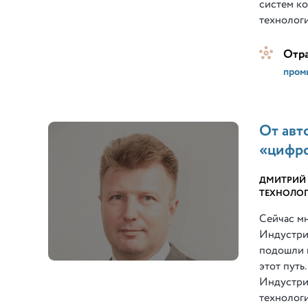
систем к
технолог
Отр
пром
От авт
«цифро
ДМИТРИЙ
ТЕХНОЛОГ
Сейчас м
Индустрии
подошли 
этот путь
Индустри
технолог