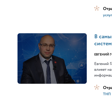
Отр
услу
В самы
систем
ЕВГЕНИЙ 
Евгений Г
влияет на
информац
Отр
ТНП