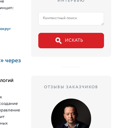
ИНТЕРВЬЮ
ие
ринцип:
»
округ
» через
ОЛОГИЙ
ОТЗЫВЫ ЗАКАЗЧИКОВ
х
создание
правление
вит
нных