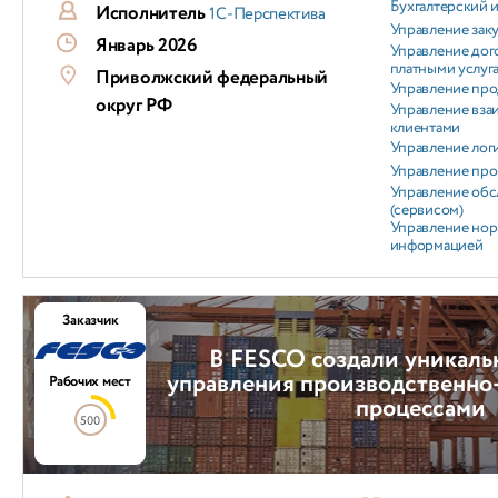
Бухгалтерский и
Исполнитель
1С-Перспектива
Управление зак
Январь 2026
Управление дог
платными услуг
Приволжский федеральный
Управление пр
округ РФ
Управление вз
клиентами
Управление лог
Управление пр
Управление об
(сервисом)
Управление но
информацией
Заказчик
В FESCO создали уникаль
управления производственно
Рабочих мест
процессами
500