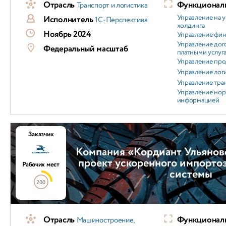
Отрасль
Функциональ
Транспорт и логистика
Управление на 
Исполнитель
1С-Перспектива
холдинга
Ноябрь 2024
Управление фи
Управление дог
Федеральный масштаб
платными услуг
Управление пр
Управление лог
Управление тра
Управление но
информацией
Заказчик
Компания «Кордиант Ульянов
проект ускоренного импорто
Рабочих мест
системы
200
Отрасль
Функциональ
Машиностроение,