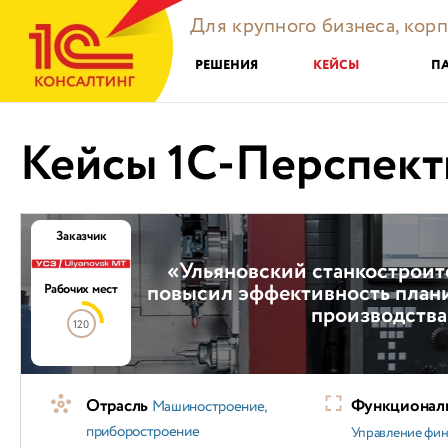
Для крупного бизнеса, кор
РЕШЕНИЯ
КЕЙСЫ
П
Кейсы 1С-Перспект
Заказчик
«Ульяновский станкостроит
повысил эффективность плани
Рабочих мест
производства
120
Отрасль
Функциональ
Машиностроение,
приборостроение
Управление фи