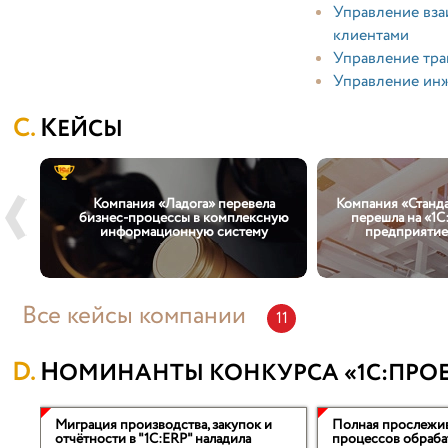
Управление вз
клиентами
Управление тр
Управление ин
КЕЙСЫ
-
Компания «Ладога» перевела
Компания «Станда
бизнес-процессы в комплексную
перешла на «1С
информационную систему
предприятием
Все кейсы компании
11
НОМИНАНТЫ КОНКУРСА «1С:ПРОЕ
Миграция производства, закупок и
Полная прослежи
де
отчётности в "1С:ERP" наладила
процессов обраб