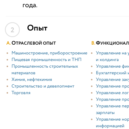
года.
Опыт
2
О
Ф
ТРАСЛЕВОЙ ОПЫТ
УНКЦИОНАЛ
Машиностроение, приборостроение
Управление на 
Пищевая промышленность и ТНП
и холдинга
Промышленность строительных
Управление фи
материалов
Бухгалтерский 
Химия, нефтехимия
Управление зак
Строительство и девелопмент
Управление пр
Торговля
Управление лог
Управление пр
Управление пер
зарплаты
Управление но
информацией