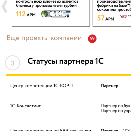
контроль всех ключевых аспектов
производства лен
бизнеса у производителя турбин
фабрики на базе "
сократила просто
112
APM
57
APM
Еще проекты компании
59
Статусы партнера 1С
3
Центр компетенции 1С:КОРП
Партнер
1С:Консалтинг
Партнер по бух
Партнер по упр
Центр компетенции по ERP-решениям
Партнер