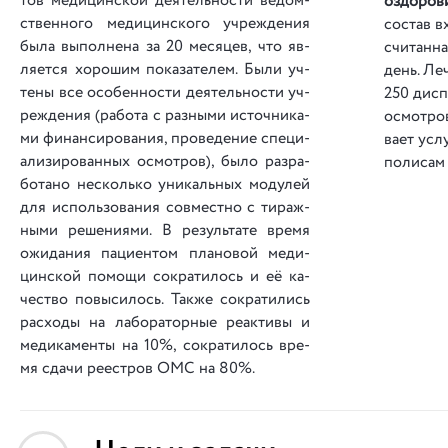
тов ме­ди­цин­ской де­я­тель­но­сти ве­дом­
оздо­ро­в
ствен­но­го ме­ди­цин­ско­го уч­реж­де­ния
сос­тав в
бы­ла вы­пол­не­на за 20 ме­ся­цев, что яв­
счи­тан­н
ля­ет­ся хо­ро­шим по­ка­за­те­лем. Бы­ли уч­
день. Ле­
те­ны все осо­бен­но­сти де­я­тель­но­сти уч­
250 дис­п
реж­де­ния (ра­бо­та с раз­ны­ми ис­точ­ни­ка­
ос­мот­ро
ми фи­нан­си­ро­ва­ния, про­ве­де­ние спе­ци­
ва­ет усл
а­ли­зи­ро­ван­ных ос­мот­ров), бы­ло раз­ра­
по­ли­с
бо­та­но нес­коль­ко уни­каль­ных мо­ду­лей
для ис­поль­зо­ва­ния сов­мест­но с ти­раж­
ны­ми ре­ше­ни­я­ми. В ре­зуль­та­те вре­мя
ожи­да­ния па­ци­ен­том пла­но­вой ме­ди­
цин­ской по­мо­щи со­кра­ти­лось и её ка­
чес­тво по­вы­си­лось. Так­же со­кра­ти­лись
рас­хо­ды на ла­бо­ра­тор­ные ре­ак­ти­вы и
ме­ди­ка­мен­ты на 10%, сок­ра­ти­лось вре­
мя сда­чи ре­ес­тров ОМС на 80%.