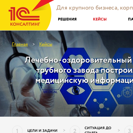
Для крупного бизнеса, кор
РЕШЕНИЯ
КЕЙСЫ
П
Главная
Кейсы
>
Лечебно-оздоровительный 
трубного завода постро
медицинскую информаци
СИТУАЦИЯ ДО
1
2
3
>
>
ЦЕЛИ И ЗАДАЧИ