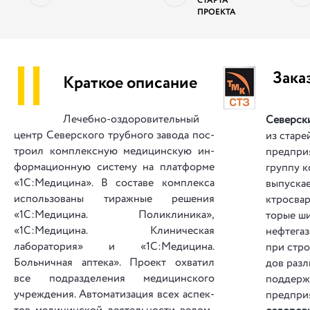
СТАРТА
ПРОЕКТА
||
Зака
Краткое описание
Лечебно-оздо­ро­ви­тель­ный
Северск
центр Северского труб­но­го за­во­да пос­
из ста­ре
тро­ил ком­плек­сную ме­ди­цин­скую ин­
пред­при­
фор­ма­ци­он­ную си­сте­му на плат­фор­ме
груп­пу к
«1С:Медицина». В со­ста­ве ком­плек­са
вы­пус­ка­
ис­поль­зо­ва­ны ти­раж­ные ре­ше­ния
ктро­свар
«1С:Медицина. Поликлиника»,
то­рые ши
«1С:Медицина. Клиническая
неф­те­га
лаборатория» и «1С:Медицина.
при стро­
Больничная аптека». Про­ект ох­ва­тил
дов ра­зл
все под­ра­зде­ле­ния ме­ди­цин­ско­го
под­держ­
учреж­де­ния. Ав­то­ма­ти­за­ция всех ас­пек­
пред­при­