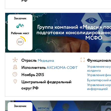
РФ
Заказчик
Группа компаний «Медси» по
подготовки консолидированно
Рабочих мест
МСФО
300
Отрасль
Функциональ
Медицина
Управление на 
Исполнитель
АКСИОМА-СОФТ
холдинга
Ноябрь 2015
Управление фи
Бухгалтерский и
Центральный федеральный
Управление но
округ РФ
информацией
Заказчик