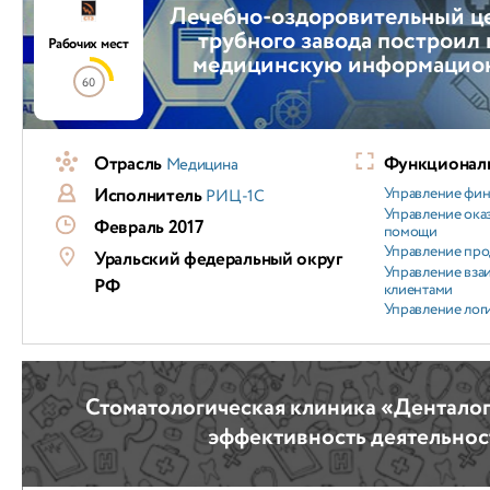
Лечебно-оздоровительный це
трубного завода построил
Рабочих мест
медицинскую информацио
60
Отрасль
Функциональ
Медицина
Исполнитель
Управление фи
РИЦ-1С
Управление ока
Февраль 2017
помощи
Управление пр
Уральский федеральный округ
Управление вз
РФ
клиентами
Управление лог
Стоматологическая клиника «Дентало
эффективность деятельнос