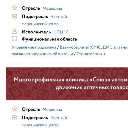
Отрасль
Медицина
Подотрасль
Частный
медицинский центр
Исполнитель
НПЦ 1С
Функциональная область
/
Управление продажами
Взаиморасчёты (ОМС, ДМС, платные
/
/
оказанием медицинской помощи
Стоматология
Многопрофильная клиника «Союз» автома
движения аптечных товар
Отрасль
Медицина
Подотрасль
Частный
медицинский центр