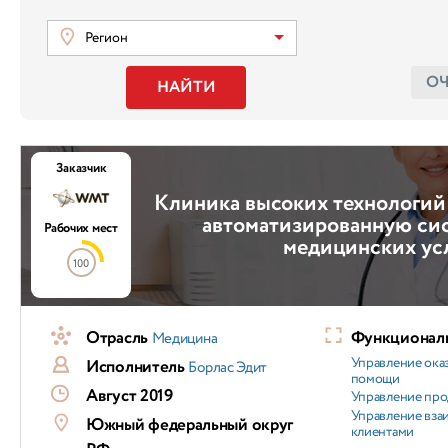
Регион
О
НАЙТИ
Заказчик
Клиника высоких технологи
автоматизированную сис
Рабочих мест
медицинских ус
100
Отрасль
Функциональ
Медицина
Управление ока
Исполнитель
Борлас Эдит
помощи
Август 2019
Управление пр
Управление вз
Южный федеральный округ
клиентами