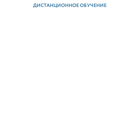
ДИСТАНЦИОННОЕ ОБУЧЕНИЕ
Следите за нами в соц. сетях
 8»
 решения фирмы «1С»