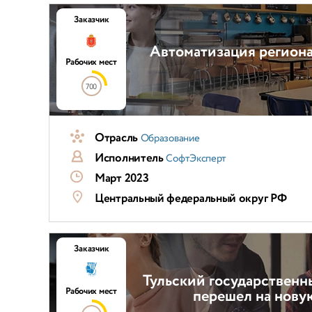
Заказчик
Автоматизация регион
Рабочих мест
700
Отрасль
Образование
Исполнитель
СофтЭксперт
Март 2023
Центральный федеральный округ РФ
Заказчик
Тульский государственн
Рабочих мест
перешел на нову