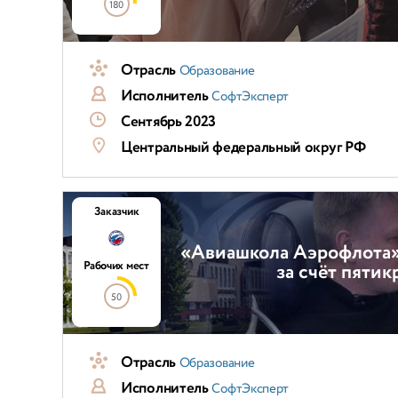
180
Отрасль
Образование
Исполнитель
СофтЭксперт
Сентябрь 2023
Центральный федеральный округ РФ
Заказчик
«Авиашкола Аэрофлота» 
Рабочих мест
за счёт пяти
50
Отрасль
Образование
Исполнитель
СофтЭксперт