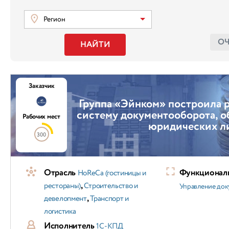
Регион
О
НАЙТИ
Заказчик
Группа «Эйнком» построила 
систему документооборота, 
Рабочих мест
юридических л
300
Отрасль
Функциональ
HoReCa (гостиницы и
,
рестораны)
Строительство и
Управление док
,
девелопмент
Транспорт и
логистика
Исполнитель
1С-КПД