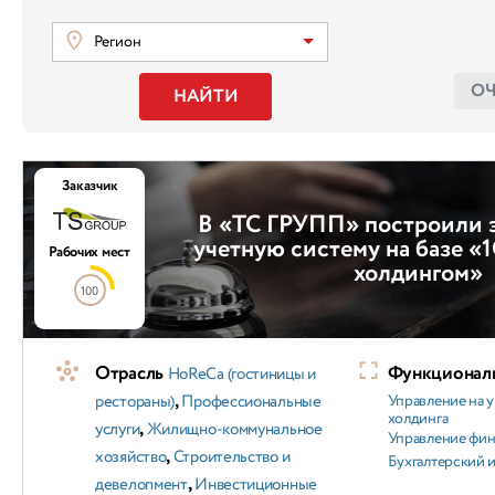
Регион
О
НАЙТИ
Заказчик
В «ТС ГРУПП» построили
учетную систему на базе «
Рабочих мест
холдингом»
100
Отрасль
Функциональ
HoReCa (гостиницы и
,
рестораны)
Профессиональные
Управление на 
холдинга
,
услуги
Жилищно-коммунальное
Управление фи
,
хозяйство
Строительство и
Бухгалтерский и
,
девелопмент
Инвестиционные