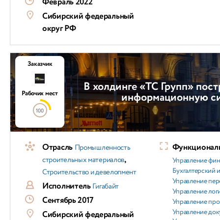
Февраль 2022
Сибирский федеральный
округ РФ
Заказчик
В холдинге «ТС Групп» пос
Рабочих мест
информационную с
100
Отрасль
Функциональ
Промышленность
,
строительных материалов
Управление фи
Бухгалтерский и
Строительство и девелопмент
Управление пер
Исполнитель
Гигабайт
Управление лог
Сентябрь 2017
Управление пр
Управление док
Сибирский федеральный