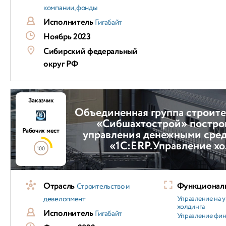
компании, фонды
Исполнитель
Гигабайт
Ноябрь 2023
Сибирский федеральный
округ РФ
Заказчик
Объединенная группа строит
«Сибшахтострой» постро
Рабочих мест
управления денежными сред
«1С:ERP.Управление х
100
Отрасль
Функциональ
Строительство и
девелопмент
Управление на 
холдинга
Исполнитель
Гигабайт
Управление фи