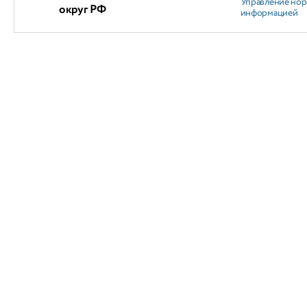
Управление но
округ РФ
информацией