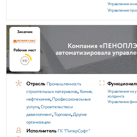
Управление ин
Управление пр
Заказчик
Компания «ПЕНОПЛЭ
Рабочих мест
автоматизировала управле
970
Отрасль
Функциональ
Промышленность
,
строительных материалов
Химия,
Управление на 
холдинга
,
нефтехимия
Профессиональные
Управление фи
,
услуги
Строительство и
,
,
девелопмент
Торговля
Другие
организации
Исполнитель
ГК "ПитерСофт"