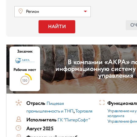
Регион
О
НАЙТИ
Заказчик
В компании «АКРА» п
информационную систему
Рабочих мест
управления
150
Отрасль
Функциональ
Пищевая
,
промышленность и ТНП
Торговля
Управление на 
холдинга
Исполнитель
ГК "ПитерСофт"
Управление фи
Август 2025