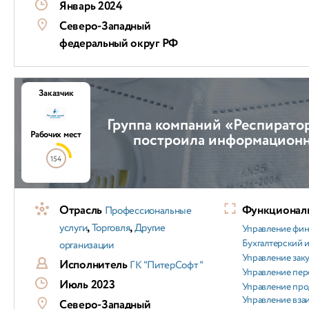
Январь 2024
Северо-Западный
федеральный округ РФ
Заказчик
Группа компаний «Респирато
Рабочих мест
построила информацион
154
Отрасль
Функциональ
Профессиональные
,
,
услуги
Торговля
Другие
Управление фи
Бухгалтерский и
организации
Управление зак
Исполнитель
ГК "ПитерСофт"
Управление пер
Июль 2023
Управление пр
Управление вз
Северо-Западный