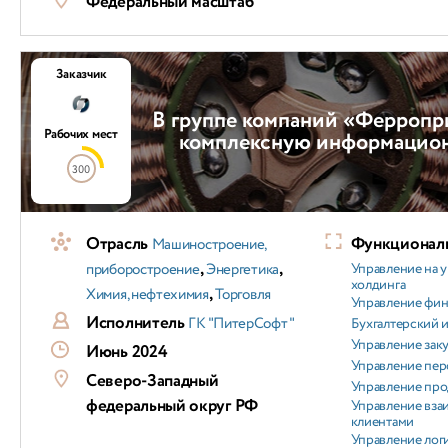
Федеральный масштаб
Заказчик
В группе компаний «Ферропр
Рабочих мест
комплексную информацио
300
Отрасль
Функциональ
Машиностроение,
,
,
приборостроение
Энергетика
Управление на 
холдинга
,
Химия, нефтехимия
Торговля
Управление фи
Исполнитель
ГК "ПитерСофт"
Бухгалтерский и
Управление зак
Июнь 2024
Управление пер
Северо-Западный
Управление пр
федеральный округ РФ
Управление вз
клиентами
Управление лог