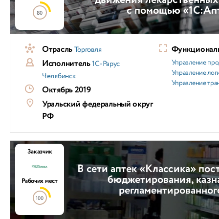
движения лекарственных
с помощью «1С:Ап
80
Отрасль
Функциональ
Торговля
Исполнитель
Управление пр
1С-Рарус
Управление лог
Челябинск
Управление тра
Октябрь 2019
Уральский федеральный округ
РФ
Заказчик
В сети аптек «Классика» по
бюджетирования, казн
Рабочих мест
регламентированног
100