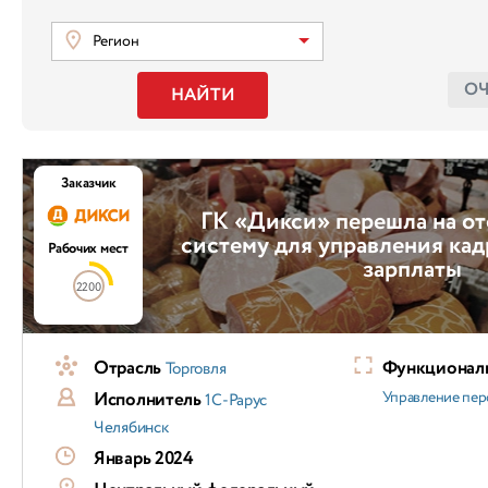
Регион
О
НАЙТИ
Заказчик
ГК «Дикси» перешла на о
систему для управления кад
Рабочих мест
зарплаты
2200
Отрасль
Функциональ
Торговля
Исполнитель
Управление пер
1С-Рарус
Челябинск
Январь 2024