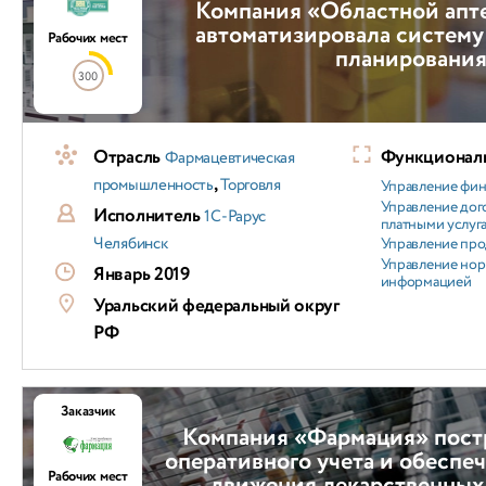
Компания «Областной апт
автоматизировала систему
Рабочих мест
планировани
300
Отрасль
Функциональ
Фармацевтическая
,
промышленность
Торговля
Управление фи
Управление дог
Исполнитель
1С-Рарус
платными услуг
Челябинск
Управление пр
Управление но
Январь 2019
информацией
Уральский федеральный округ
РФ
Заказчик
Компания «Фармация» пост
оперативного учета и обеспе
Рабочих мест