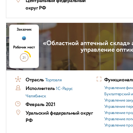
Центральный федеральный
округ РФ
Заказчик
«Областной аптечный склад» 
Рабочих мест
управление опти
21
Отрасль
Функциональ
Торговля
Исполнитель
Управление фи
1С-Рарус
Бухгалтерский и
Челябинск
Управление зак
Февраль 2021
Управление пер
Уральский федеральный округ
Управление пр
Управление лог
РФ
Управление пр